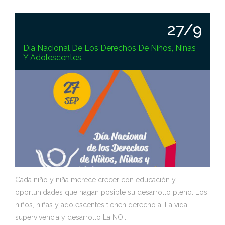
27/9
Día Nacional De Los Derechos De Niños, Niñas
Y Adolescentes.
Cada niño y niña merece crecer con educación y
oportunidades que hagan posible su desarrollo pleno. Los
niños, niñas y adolescentes tienen derecho a: La vida,
supervivencia y desarrollo La NO...