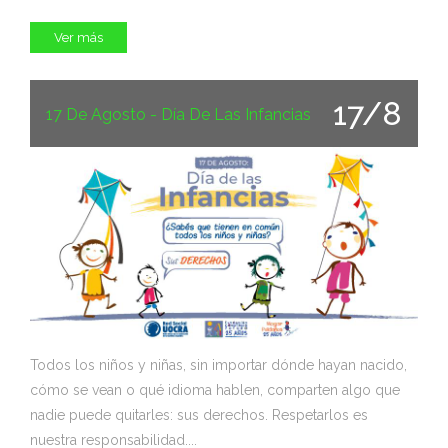
Ver más
17/8
17 De Agosto - Día De Las Infancias
Todos los niños y niñas, sin importar dónde hayan nacido,
cómo se vean o qué idioma hablen, comparten algo que
nadie puede quitarles: sus derechos. Respetarlos es
nuestra responsabilidad....