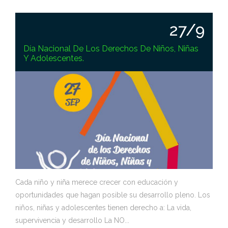
27/9
Día Nacional De Los Derechos De Niños, Niñas
Y Adolescentes.
Cada niño y niña merece crecer con educación y
oportunidades que hagan posible su desarrollo pleno. Los
niños, niñas y adolescentes tienen derecho a: La vida,
supervivencia y desarrollo La NO...