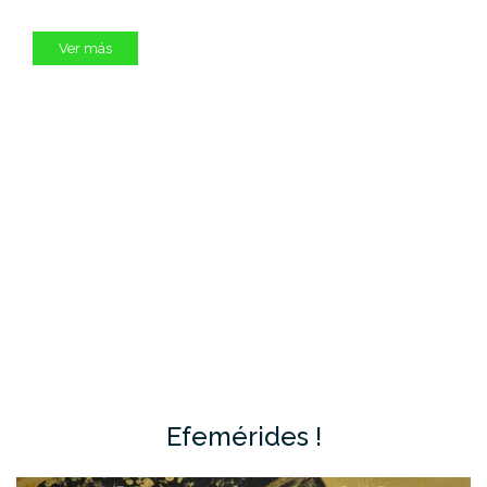
Ver más
Efemérides !