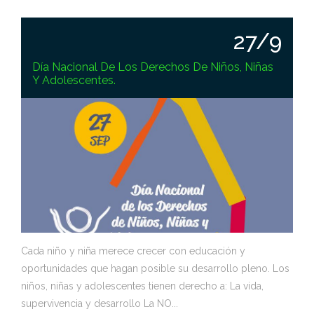
27/9
Día Nacional De Los Derechos De Niños, Niñas
Y Adolescentes.
Cada niño y niña merece crecer con educación y
oportunidades que hagan posible su desarrollo pleno. Los
niños, niñas y adolescentes tienen derecho a: La vida,
supervivencia y desarrollo La NO...