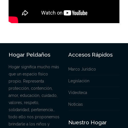
Hogar Peldaños
Accesos Rápidos
Hogar significa mucho más
Marco Jurídico
que un espacio físico
Legislación
propio. Representa
protección, contención,
Videoteca
amor, educación, cuidado,
valores, respeto,
Noticias
solidaridad, pertenencia…
todo ello nos proponemos
Nuestro Hogar
brindarle a los niños y