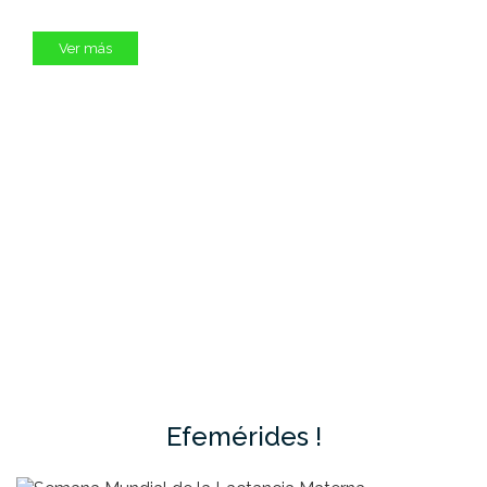
Ver más
Efemérides !