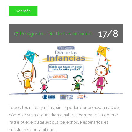
Ver más
17/8
17 De Agosto - Día De Las Infancias
Todos los niños y niñas, sin importar dónde hayan nacido,
cómo se vean o qué idioma hablen, comparten algo que
nadie puede quitarles: sus derechos. Respetarlos es
nuestra responsabilidad....