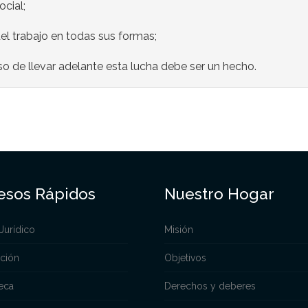
cial;
el trabajo en todas sus formas;
o de llevar adelante esta lucha debe ser un hecho.
esos Rápidos
Nuestro Hogar
Jurídico
Misión
ación
Objetivos
eca
Derechos y deberes