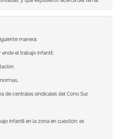
 privadas, y que expusieron acerca del tema.
siguiente manera:
nde el trabajo infantil;
lación.
 normas.
ra de centrales sindicales del Cono Sur.
o infantil en la zona en cuestión; es