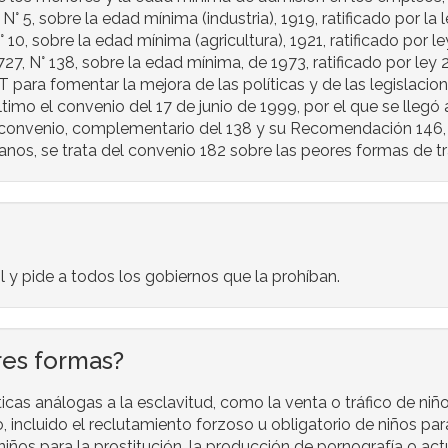
N° 5, sobre la edad mínima (industria), 1919, ratificado por la 
N° 10, sobre la edad mínima (agricultura), 1921, ratificado por 
12.727, N° 138, sobre la edad mínima, de 1973, ratificado por le
T para fomentar la mejora de las políticas y de las legislacio
último el convenio del 17 de junio de 1999, por el que se lleg
te convenio, complementario del 138 y su Recomendación 146,
os, se trata del convenio 182 sobre las peores formas de trab
il y pide a todos los gobiernos que la prohíban.
res formas?
icas análogas a la esclavitud, como la venta o tráfico de niñ
o, incluido el reclutamiento forzoso u obligatorio de niños para
 niños para la prostitución, la producción de pornografía o actu