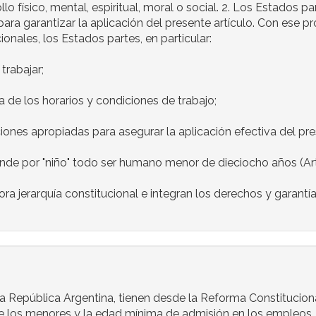
lo físico, mental, espiritual, moral o social. 2. Los Estados p
para garantizar la aplicación del presente artículo. Con ese p
onales, los Estados partes, en particular:
trabajar;
 de los horarios y condiciones de trabajo;
iones apropiadas para asegurar la aplicación efectiva del pres
nde por "niño" todo ser humano menor de dieciocho años (Artí
 jerarquía constitucional e integran los derechos y garantía
 la República Argentina, tienen desde la Reforma Constituciona
o de los menores y la edad mínima de admisión en los empleos, 