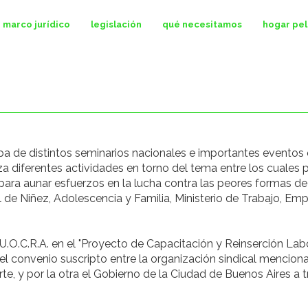
marco jurídico
legislación
qué necesitamos
hogar pe
pa de distintos seminarios nacionales e importantes eventos 
za diferentes actividades en torno del tema entre los cuales
 para aunar esfuerzos en la lucha contra las peores formas de
l de Niñez, Adolescencia y Familia, Ministerio de Trabajo, 
U.O.C.R.A. en el "Proyecto de Capacitación y Reinserción Lab
el convenio suscripto entre la organización sindical menci
te, y por la otra el Gobierno de la Ciudad de Buenos Aires a