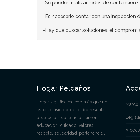
-Se pueden realizar redes de contención so
-Es necesario contar con una inspección d
-Hay que buscar soluciones, el compromis
Hogar Peldaños
Acc
Hogar significa mucho más que un
Marco 
espacio físico propio. Representa
Legisl
protección, contención, amor,
educación, cuidado, valores,
Videot
respeto, solidaridad, pertenencia…