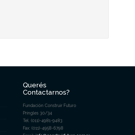
Querés
Contactarnos?
Fundación Construir Futuro
Pringles 30/34
Tel. (011)-4981-9483
Fax: (011)-4958-6798