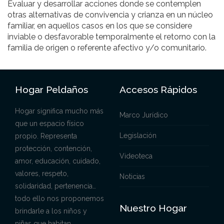
Evaluar y desarrollar acciones donde se contemplen
otras alternativas de convivencia y crianza en un núcleo
familiar, en aquellos casos en los que se considere
inviable o desfavorable temporalmente el retorno con la
familia de origen o referente afectivo y/o comunitario.
Hogar Peldaños
Accesos Rápidos
Hogar significa mucho más
Marco Jurídico
que un espacio físico
Legislación
propio. Representa
protección, contención,
Videoteca
amor, educación, cuidado,
valores, respeto,
Noticias
solidaridad, pertenencia…
todo ello nos proponemos
Nuestro Hogar
brindarle a los niños y
niñas que habitan